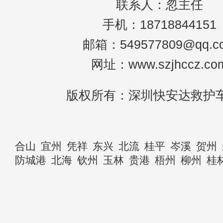
联系人：忽主任
手机：18718844151
邮箱：549577809@qq.c
网址：www.szjhccz.co
版权所有：深圳快安达救护
合山
宜州
凭祥
东兴
北流
桂平
岑溪
贺州
防城港
北海
钦州
玉林
贵港
梧州
柳州
桂