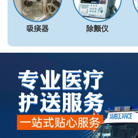
吸痰器
除颤仪