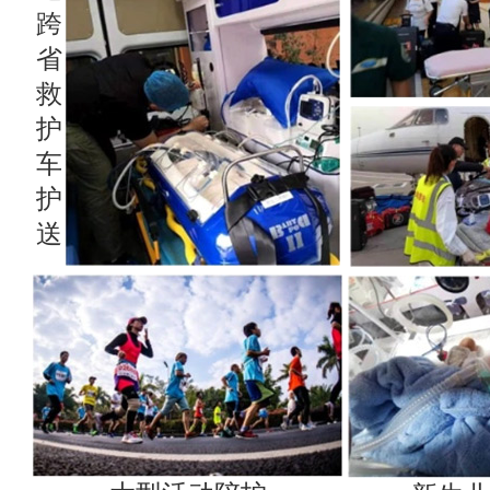
跨
省
救
护
车
护
送