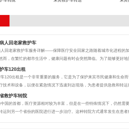
护车转院
来宾救护车转运
来宾
病人回老家救护车
病人回老家救护车服务详解——保障医疗安全回家之路随着城市化进程的
然而，在繁忙的都市生活中，健康问题有时会突然降临。为了能够更好地
虑如何安全地将病人送回老家接受家人的照顾。来宾送病人回老家救护车
护车120出租
对这一服务进行全面详细的介绍。&
车120出租是一个非常重要的服务，它是为了保护来宾市民健康和生命而
疗技术和设备，以便在紧急情况下迅速到达现场，为患者提供急救和转运服
护车120出租是由来宾市卫生和计划生育委员会管理的。它们的任务是为
省救护车转院
救护车120出租有一
为中国的首都，医疗资源相对较为丰富，但是在一些特殊情况下，仍然需
转运到另一个省份的医院进行进一步治疗。这种转院方式通常发生在患者
车转院的高质量主要体现在以下几个方面。 首先，来宾拥有一流的医疗
团队。这些医院和专家在各个领域