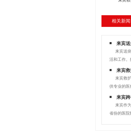
来宾救
相关新闻
来宾送
来宾送
活和工作。
时，需要考
来宾救
利。本文将
来宾救护
供专业的医
先，来宾救
来宾跨
服务。来宾
来宾作
省份的医院
宾跨省救护
医院和专家