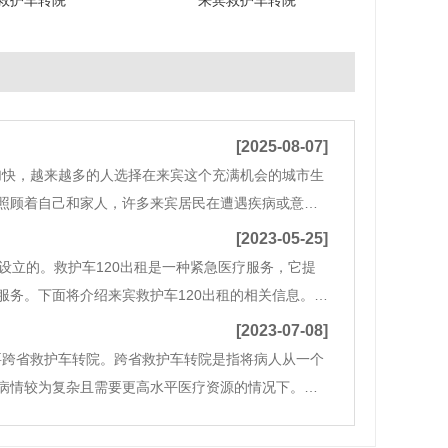
救护车转院
来宾救护车转院
[2025-08-07]
加快，越来越多的人选择在来宾这个充满机会的城市生
照顾着自己和家人，许多来宾居民在遭遇疾病或意外
服务应运而生，它为需要转运的病人提供了极大的便
[2023-05-25]
设立的。救护车120出租是一种紧急医疗服务，它提
务。下面将介绍来宾救护车120出租的相关信息。首
来宾市民在紧急情况下提供快速、安全和高质量的医疗
[2023-07-08]
要跨省救护车转院。跨省救护车转院是指将病人从一个
病情较为复杂且需要更高水平医疗资源的情况下。来
资源。来宾是中国的医疗中心之一，拥有许多高水平的