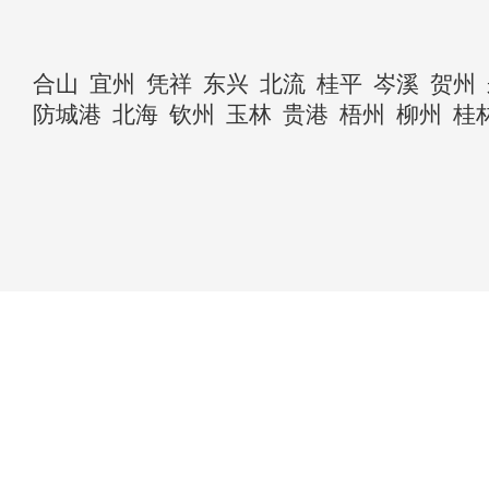
合山
宜州
凭祥
东兴
北流
桂平
岑溪
贺州
防城港
北海
钦州
玉林
贵港
梧州
柳州
桂