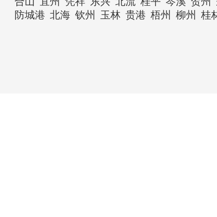
合山
宜州
凭祥
东兴
北流
桂平
岑溪
贺州
防城港
北海
钦州
玉林
贵港
梧州
柳州
桂