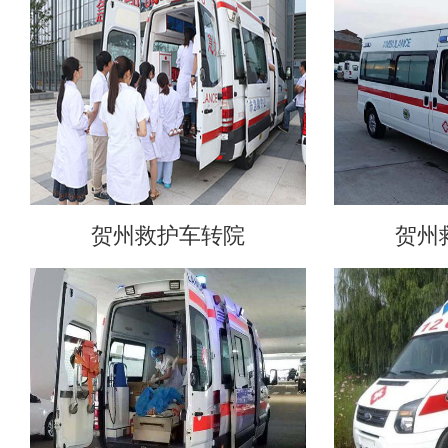
贺州救护车转院
贺州