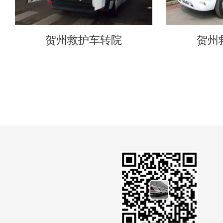
贺州救护车转院
贺州