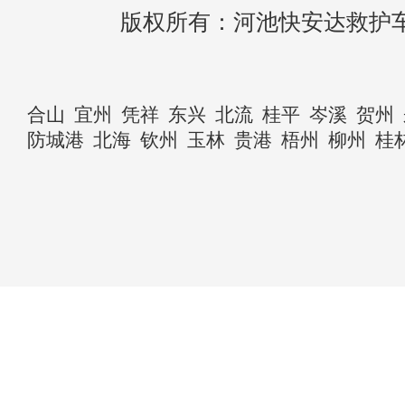
版权所有：河池快安达救护
合山
宜州
凭祥
东兴
北流
桂平
岑溪
贺州
防城港
北海
钦州
玉林
贵港
梧州
柳州
桂