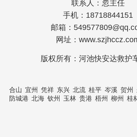
联系人：忽主任
手机：18718844151
邮箱：549577809@qq.c
网址：www.szjhccz.co
版权所有：河池快安达救护
合山
宜州
凭祥
东兴
北流
桂平
岑溪
贺州
防城港
北海
钦州
玉林
贵港
梧州
柳州
桂