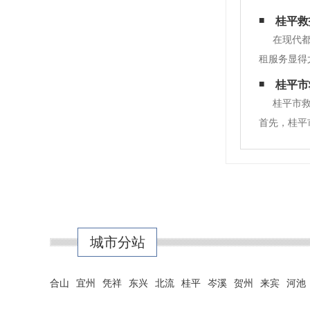
车租用服务
桂平救
的操作。只
在现代
租服务显得
出反应。 
桂平市
医疗情况下
桂平市
首先，桂平
和技能。他
提供及时、
城市分站
合山
宜州
凭祥
东兴
北流
桂平
岑溪
贺州
来宾
河池