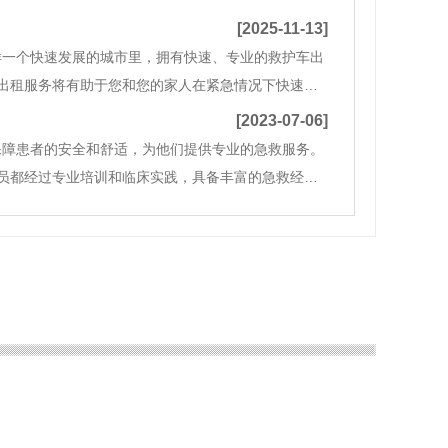
预定还是通过在线平台预定，都能够极大地方便我们
[2025-11-13]
样一个快速发展的城市里，拥有快速、专业的救护车出
出租服务将有助于您和您的家人在紧急情况下快速作
，这也意味着医疗需求呈现持续增长的态势。在突发的
[2023-07-06]
保障患者的安全和舒适，为他们提供专业的急救服务。
员都经过专业培训和临床实践，具备丰富的急救经验
病发作、中风、意外事故还是其他急症，他们都能够