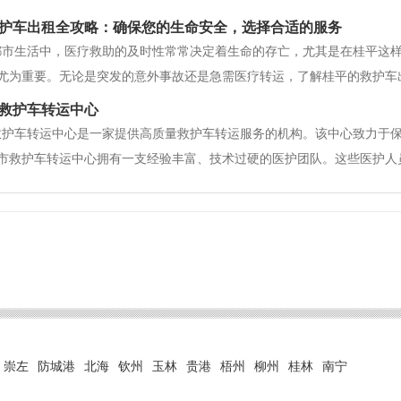
提供了多种预定方式，使得我们可以随时随地进行预定。无论是通过电话
护车出租全攻略：确保您的生命安全，选择合适的服务
需要提供一些基本信息，如姓名、
都市生活中，医疗救助的及时性常常决定着生命的存亡，尤其是在桂平这
尤为重要。无论是突发的意外事故还是急需医疗转运，了解桂平的救护车
一、桂平救护车出租服务的必要性桂平是中国特区，发展迅速、人口众多
救护车转运中心
，例如交通事故、中风
救护车转运中心是一家提供高质量救护车转运服务的机构。该中心致力于
市救护车转运中心拥有一支经验丰富、技术过硬的医护团队。这些医护人
们能够在紧急情况下迅速做出判断，并采取适当的医疗措施。无论是心脏
有效的救护服务。其次，桂平市救
崇左
防城港
北海
钦州
玉林
贵港
梧州
柳州
桂林
南宁