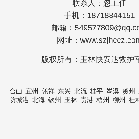
联系人：忽主任
手机：18718844151
邮箱：549577809@qq.c
网址：www.szjhccz.co
版权所有：玉林快安达救护
合山
宜州
凭祥
东兴
北流
桂平
岑溪
贺州
防城港
北海
钦州
玉林
贵港
梧州
柳州
桂