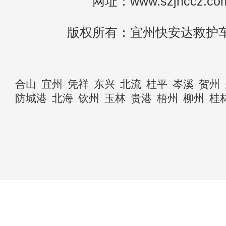
网址：www.szjhccz.co
版权所有：宜州快安达救护
合山
宜州
凭祥
东兴
北流
桂平
岑溪
贺州
防城港
北海
钦州
玉林
贵港
梧州
柳州
桂