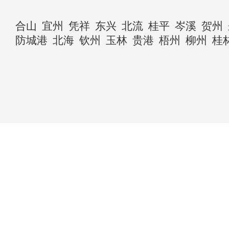
合山
宜州
凭祥
东兴
北流
桂平
岑溪
贺州
防城港
北海
钦州
玉林
贵港
梧州
柳州
桂