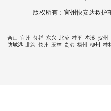
版权所有：宜州快安达救护
合山
宜州
凭祥
东兴
北流
桂平
岑溪
贺州
防城港
北海
钦州
玉林
贵港
梧州
柳州
桂