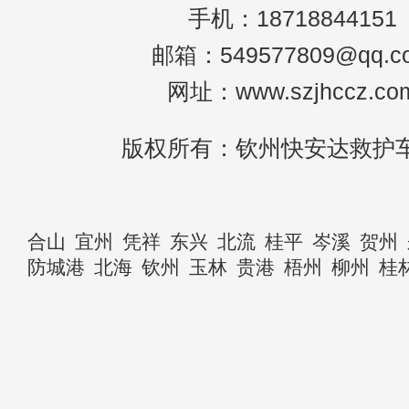
手机：18718844151
邮箱：549577809@qq.c
网址：www.szjhccz.co
版权所有：钦州快安达救护
合山
宜州
凭祥
东兴
北流
桂平
岑溪
贺州
防城港
北海
钦州
玉林
贵港
梧州
柳州
桂