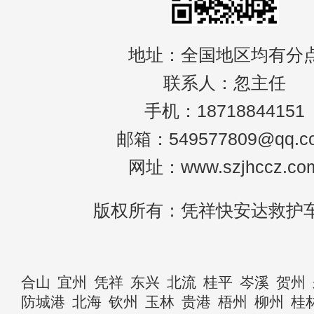
地址：全国地区均有分
联系人：忽主任
手机：18718844151
邮箱：549577809@qq.c
网址：www.szjhccz.co
版权所有：凭祥快安达救护
合山
宜州
凭祥
东兴
北流
桂平
岑溪
贺州
防城港
北海
钦州
玉林
贵港
梧州
柳州
桂