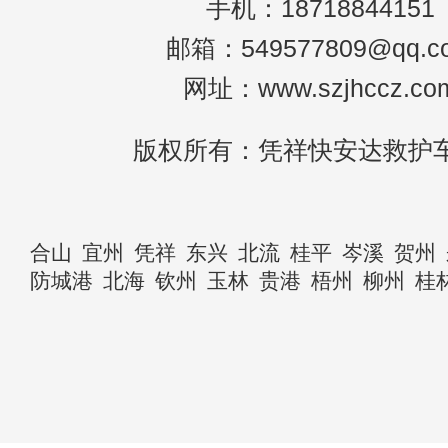
手机：18718844151
邮箱：549577809@qq.c
网址：www.szjhccz.co
版权所有：凭祥快安达救护
合山
宜州
凭祥
东兴
北流
桂平
岑溪
贺州
防城港
北海
钦州
玉林
贵港
梧州
柳州
桂