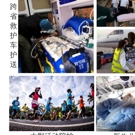
跨
省
救
护
车
护
送