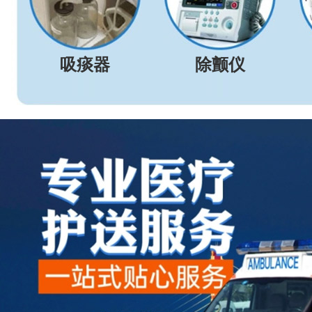
吸痰器
除颤仪