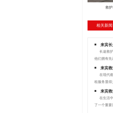
救护
相关新闻
来宾长
长途救
他们拥有先
城市转移、
来宾救
和护理。 
在现代
租服务显得
出反应。 
来宾救
医疗情况下
在生活
了一个重要
车租用服务