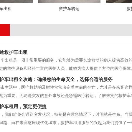
车出租
救护车转运
救
途救护车出租
护车出租是一项非常重要的服务，它能够为需要长途移动的病人提供高效
进的救护设备和经验丰富的医护人员，能够为病人提供全方位的医疗保障
跨国家转移等多种需求。在这些情况下，病人通常需要在医疗专业人员的
护车出租全攻略：确保您的生命安全，选择合适的服务
长途救护车出租服务的优点在于它
都市生活中，医疗救助的及时性常常决定着生命的存亡，尤其是在来宾这
尤为重要。无论是突发的意外事故还是急需医疗转运，了解来宾的救护车
一、来宾救护车出租服务的必要性来宾是中国特区，发展迅速、人口众多
护车租用，预定更便捷
，例如交通事故、中风
中，我们难免会遇到突发状况，特别是在紧急情况下，时间就是生命。当
问题。而在来宾这座现代化城市，救护车租用服务的兴起为我们提供了一
提供了多种预定方式，使得我们可以随时随地进行预定。无论是通过电话