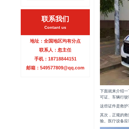
联系我们
Contant us
地址：全国地区均有分点
联系人：忽主任
手机：18718844151
邮箱：549577809@qq.com
下面就来介绍一
可证、车辆行驶
这些证件是救护
其次，正规的救
验。医疗设备应