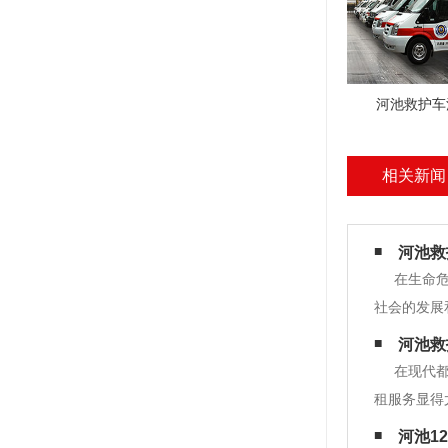
河池救护车
相关新闻
​ 河
在生命
社会的发展
一重要医疗
河池救
重大疾病患
在现代
租服务显得
出反应。 
河池1