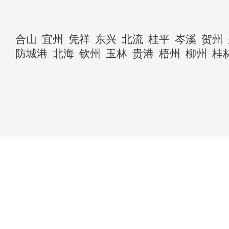
合山
宜州
凭祥
东兴
北流
桂平
岑溪
贺州
防城港
北海
钦州
玉林
贵港
梧州
柳州
桂