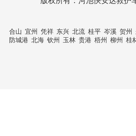
版权所有：河池快安达救护
合山
宜州
凭祥
东兴
北流
桂平
岑溪
贺州
防城港
北海
钦州
玉林
贵港
梧州
柳州
桂