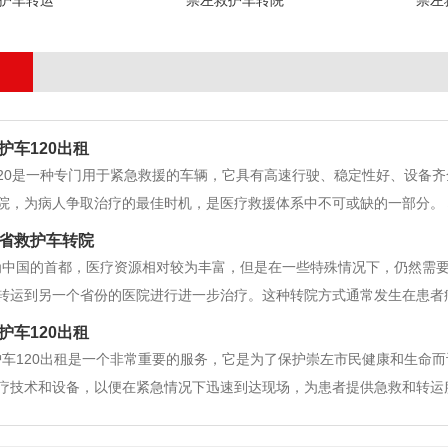
护车转运
崇左救护车转院
崇左
护车120出租
20是一种专门用于紧急救援的车辆，它具有高速行驶、稳定性好、设备齐
院，为病人争取治疗的最佳时机，是医疗救援体系中不可或缺的一部分。 
着社会的发展和人们生活水平的提高，人们对生命健康的重视程度越来越高
省救护车转院
120出租服务的优
为中国的首都，医疗资源相对较为丰富，但是在一些特殊情况下，仍然需
转运到另一个省份的医院进行进一步治疗。这种转院方式通常发生在患者
车转院的高质量主要体现在以下几个方面。 首先，崇左拥有一流的医疗
护车120出租
团队。这些医院和专家在各个领域
车120出租是一个非常重要的服务，它是为了保护崇左市民健康和生命而
疗技术和设备，以便在紧急情况下迅速到达现场，为患者提供急救和转运服
护车120出租是由崇左市卫生和计划生育委员会管理的。它们的任务是为
救护车120出租有一