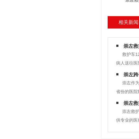
崇左救
相关新闻
崇左救
救护车1
病人送往医
新形式。随
崇左跨
用。 救护车
崇左作
省份的医院
左跨省救护
崇左救
医院和专家
崇左救护
供专业的医
先，崇左救
服务。崇左