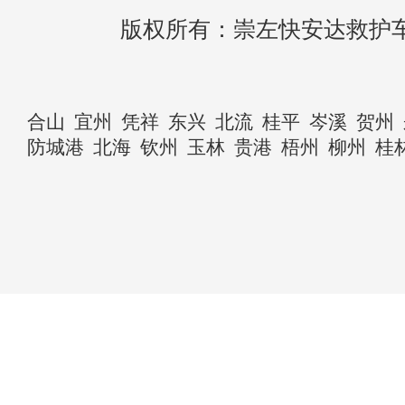
版权所有：崇左快安达救护
合山
宜州
凭祥
东兴
北流
桂平
岑溪
贺州
防城港
北海
钦州
玉林
贵港
梧州
柳州
桂