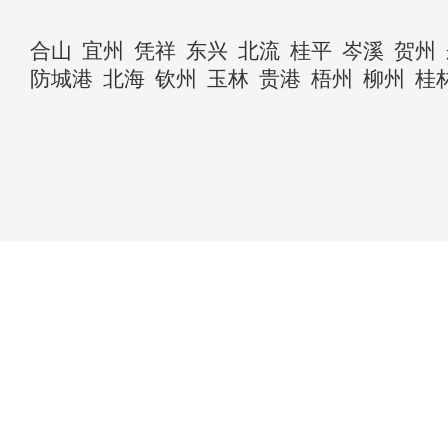
合山
宜州
凭祥
东兴
北流
桂平
岑溪
贺州
防城港
北海
钦州
玉林
贵港
梧州
柳州
桂