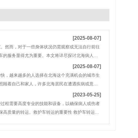
[2025-08-07]
家。然而，对于一些身体状况仍需观察或无法自行前往
车的服务显得尤为重要。本文将详尽探讨北海病人出
车的分类与选择在北海，救护车主要分为两类：普通救
[2025-08-07]
加快，越来越多的人选择在北海这个充满机会的城市生
照顾着自己和家人，许多北海居民在遭遇疾病或意外
服务应运而生，它为需要转运的病人提供了极大的便
[2023-05-25]
种过程需要高度专业的技能和设备，以确保病人或伤者
保高质量的转运。救护车转运的重要性 救护车转运对
提供更好的医疗照顾和治疗。例如，如果病人或伤者