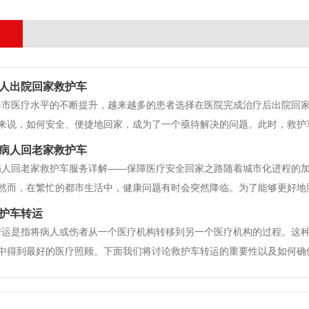
人出院回家救护车
海市医疗水平的不断提升，越来越多的患者选择在医院完成治疗后出院回
来说，如何安全、便捷地回家，成为了一个亟待解决的问题。此时，救护
择救护车服务，包括相关流程、费用、注意事项及相关政策。 一、救护
病人回老家救护车
救护车。普通救护车通
病人回老家救护车服务详解——保障医疗安全回家之路随着城市化进程的
然而，在繁忙的都市生活中，健康问题有时会突然降临。为了能够更好地
虑如何安全地将病人送回老家接受家人的照顾。北海送病人回老家救护车
护车转运
对这一服务进行全面详细的介绍。&
转运是指将病人或伤者从一个医疗机构转移到另一个医疗机构的过程。这
中得到最好的医疗照顾。下面我们将讨论救护车转运的重要性以及如何确
者的生命至关重要。在某些情况下，转运可能是最好的选择，因为它可以
级手术，但本地医疗机构没有相应