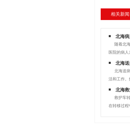
相关新闻
北海病
随着北
医院的病人
院后如何选
北海送
护车和高级
北海送
活和工作。
时，需要考
北海救
利。本文将
救护车
在转移过程
于病人或伤
需要进行高