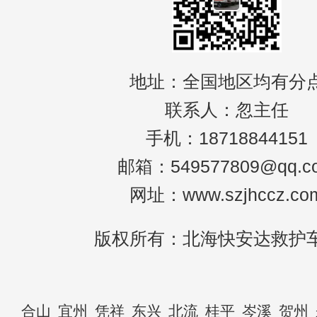
地址：全国地区均有分
联系人：忽主任
手机：18718844151
邮箱：549577809@qq.c
网址：www.szjhccz.co
版权所有：北海快安达救护
合山
宜州
凭祥
东兴
北流
桂平
岑溪
贺州